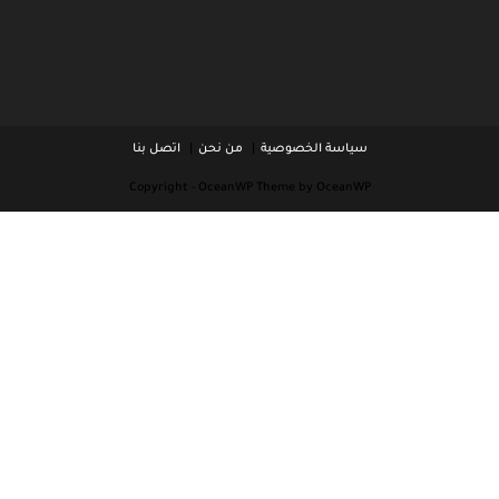
سياسة الخصوصية
من نحن
اتصل بنا
Copyright - OceanWP Theme by OceanWP