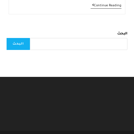
تعلم
Continue Reading
القراءة
في
اللغة
الفرنسية
واستمتع
البحث
بالرحلة
معنا
البحث